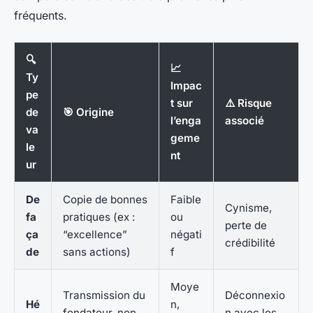
fréquents.
🔍
📈
Ty
Impac
pe
t sur
⚠️ Risque
de
🎯 Origine
l’enga
associé
va
geme
le
nt
ur
De
Copie de bonnes
Faible
Cynisme,
fa
pratiques (ex :
ou
perte de
ça
“excellence”
négati
crédibilité
de
sans actions)
f
Moye
Transmission du
Déconnexio
Hé
n,
fondateur, non
n avec les