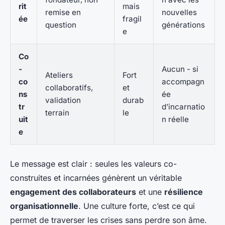
rit
mais
remise en
nouvelles
ée
fragil
question
générations
e
Co
-
Aucun - si
Ateliers
Fort
co
accompagn
collaboratifs,
et
ns
ée
validation
durab
tr
d’incarnatio
terrain
le
uit
n réelle
e
Le message est clair : seules les valeurs co-
construites et incarnées génèrent un véritable
engagement des collaborateurs
et une
résilience
organisationnelle
. Une culture forte, c’est ce qui
permet de traverser les crises sans perdre son âme.