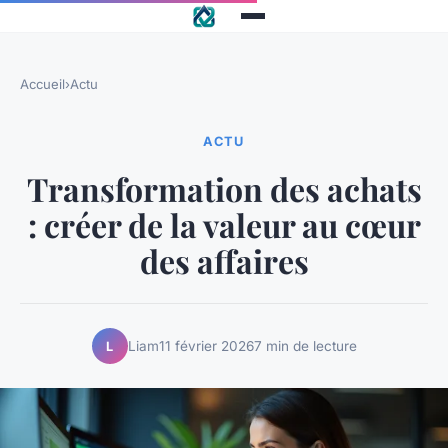
Accueil
›
Actu
ACTU
Transformation des achats
: créer de la valeur au cœur
des affaires
Liam
11 février 2026
7 min de lecture
L